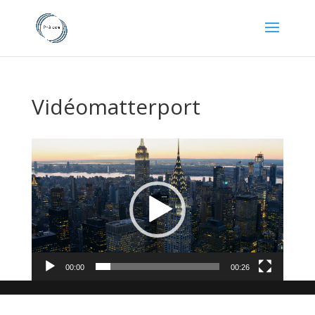
Vidéomatterport
Lecteur
vidéo
00:00
00:26